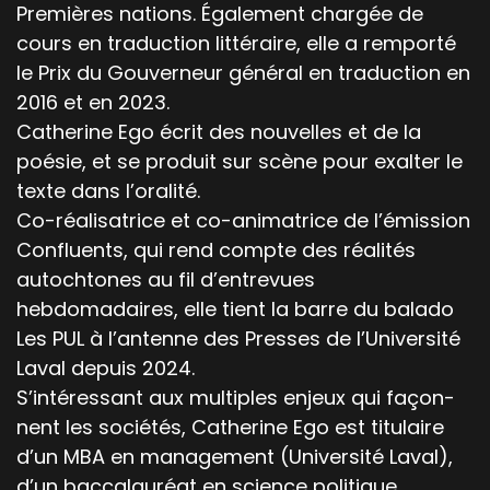
Premières nations. Également chargée de
cours en traduction littéraire, elle a remporté
le Prix du Gou­verneur général en traduction en
2016 et en 2023.
Catherine Ego écrit des nou­velles et de la
poésie, et se pro­duit sur scène pour exalter le
texte dans l’oralité.
Co-réalisatrice et co-animatrice de l’émission
Confluents, qui rend compte des réalités
autochtones au fil d’entrevues
hebdomadaires, elle tient la barre du balado
Les PUL à l’antenne des Presses de l’Université
Laval depuis 2024.
S’intéressant aux mul­ti­ples enjeux qui façon­
nent les sociétés, Catherine Ego est tit­u­laire
d’un MBA en man­age­ment (Uni­ver­sité Laval),
d’un bac­calau­réat en sci­ence politique