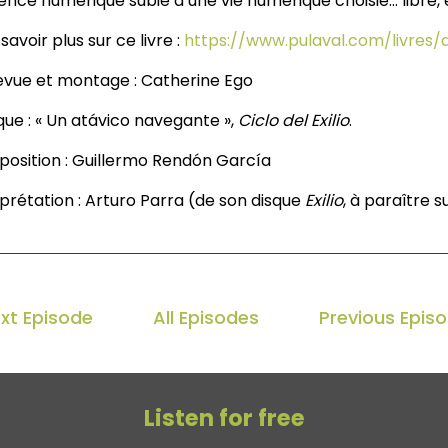
ence numérique subie à une vie numérique choisie… libre, é
savoir plus sur ce livre :
https://www.pulaval.com/livres
evue et montage : Catherine Ego
que : « Un atávico navegante »,
Ciclo del Exilio
.
osition : Guillermo Rendón García
rprétation : Arturo Parra (de son disque
Exilio
, à paraître s
xt Episode
All Episodes
Previous Epis
Listen for free