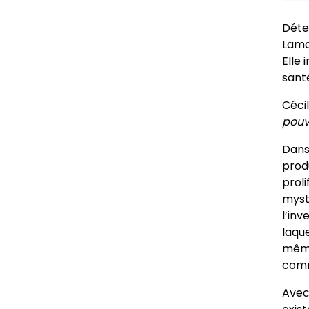
Déte
Lama
Elle
sant
Céci
pouv
Dans
produ
prol
myst
l’in
laqu
même
com
Ave