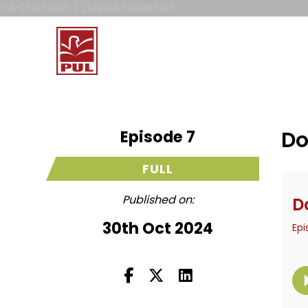
UA-15315606-1 2129616593966195
Episode 7
Do
FULL
Published on:
30th Oct 2024