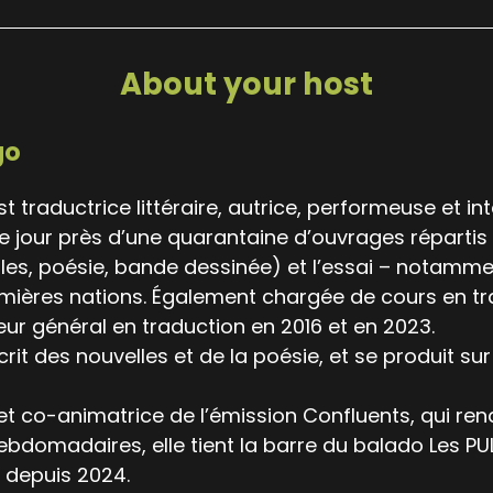
About your host
go
t traductrice littéraire, autrice, performeuse et in
 ce jour près d’une quarantaine d’ouvrages répartis 
les, poésie, bande dessinée) et l’essai – notamme
emières nations. Également chargée de cours en trad
eur général en traduction en 2016 et en 2023.
rit des nou­velles et de la poésie, et se pro­duit su
 et co-animatrice de l’émission Confluents, qui r
hebdomadaires, elle tient la barre du balado Les PU
l depuis 2024.