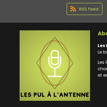
RSS Feed
Abo
Les 
Le b
Les 
chaq
et e