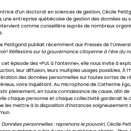
ntrice d’un doctorat en sciences de gestion, Cécile Petit
, une entreprise québécoise de gestion des données au s
 intervient comme conseillère auprès de nombreux organ
é.
le Petitgand publiait récemment aux Presses de l’Universi
oir! Réflexions sur la gouvernance citoyenne à l’ère du 
 cet épisode des «PUL à l’antenne», elle nous invite à exp
ction, leur diffusion, leurs multiples usages possibles. À l’h
ifération des données personnelles sur toutes sortes de r
érieux, voire inquiétant. Au microphone de Catherine Ego, 
vestir pleinement, en toute connaissance de cause, afin 
elle chaque personne et chaque collectivité garderait le 
 les mettre à la disposition d’instances soigneusement 
mun.
c
Données personnelles : reprenons le pouvoir!
, Cécile P