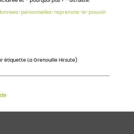
clairée et – pourquoi pas ? – altruiste.
/donnees-personnelles-reprenons-le-pouvoir
ur étiquette La Grenouille Hirsute)
ode